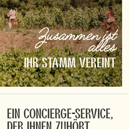
Zusammen ist
alles
IHR STAMM VEREINT
Ein Concierge-Service,
der Ihnen zuhört