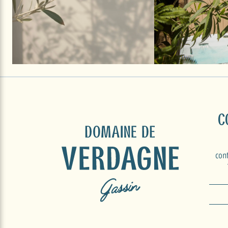
C
con