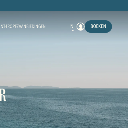
NL
BOEKEN
INT-TROPEZ
AANBIEDINGEN
R