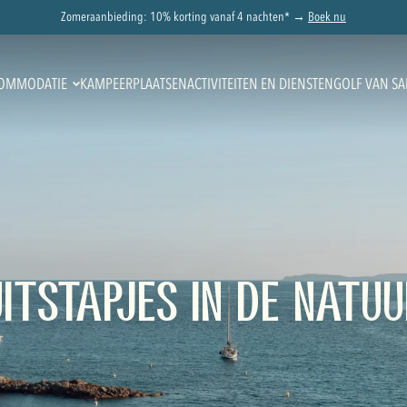
Zomeraanbieding: 10% korting vanaf 4 nachten* →
Boek nu
OMMODATIE
KAMPEERPLAATSEN
ACTIVITEITEN EN DIENSTEN
GOLF VAN SA
UITSTAPJES IN DE NATUU