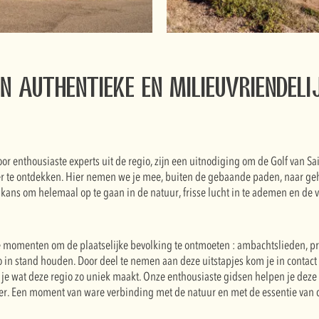
an authentieke en milieuvriendeli
or enthousiaste experts uit de regio, zijn een uitnodiging om de Golf van Sa
er te ontdekken. Hier nemen we je mee, buiten de gebaande paden, naar ge
 kans om helemaal op te gaan in de natuur, frisse lucht in te ademen en de 
e momenten om de plaatselijke bevolking te ontmoeten : ambachtslieden, p
o in stand houden. Door deel te nemen aan deze uitstapjes kom je in contact 
k je wat deze regio zo uniek maakt. Onze enthousiaste gidsen helpen je dez
sfeer. Een moment van ware verbinding met de natuur en met de essentie van