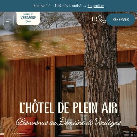
Remise été : -10% dès 4 nuits* →
En profiter
FR
RÉSERVER
L'HÔTEL DE PLEIN AIR
Bienvenue au Domaine de Verdagne